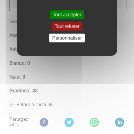
M. Nicolas MATHEY
%
Tout accepter
Inscrits : 89
Tout refuser
Abstentions : 43
Personnaliser
Votants : 46
Blancs : 0
Nuls : 3
Exprimés : 43
Retour à l'accueil
Partagez
sur :