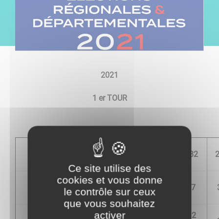
2021
1 er TOUR
Mme Valérie BOUCHARD
43,82
M. Hubert BRIGAND
Ce site utilise des
cookies et vous donne
Mme Danielle GUTIERREZ
3,37
le contrôle sur ceux
M. Georges VAYROU
que vous souhaitez
activer
Mme Stéphanie LADDE
1.12