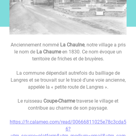
Anciennement nommé
La Chaulne
, notre village a pris
le nom de
La Chaume
en 1830. Ce nom évoque un
territoire de friches et de bruyères.
La commune dépendait autrefois du bailliage de
Langres et se trouvait sur le tracé d'une voie ancienne,
appelée la « petite route de Langres ».
Le ruisseau
Coupe-Charme
traverse le village et
contribue au charme de son paysage.
https://fr.calameo.com/read/00666811025e78c3cda5
6?
utm_source=platform&utm_medium=email&utm_cam