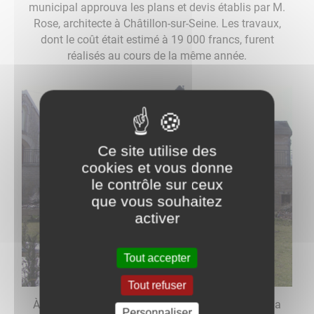
municipal approuva les plans et devis établis par M.
Rose, architecte à Châtillon-sur-Seine. Les travaux,
dont le coût était estimé à 19 000 francs, furent
réalisés au cours de la même année.
Ce site utilise des
cookies et vous donne
le contrôle sur ceux
que vous souhaitez
activer
Tout accepter
Tout refuser
À l'arrière du monument se dresse une statue de la
Personnaliser