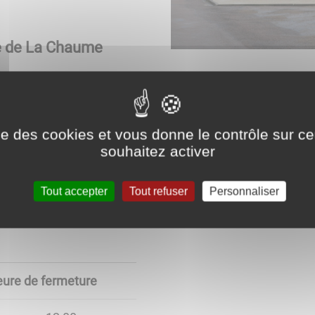
ie de La Chaume
ise des cookies et vous donne le contrôle sur 
souhaitez activer
ure de fermeture
18:00
Tout accepter
Tout refuser
Personnaliser
ure de fermeture