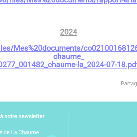
2024
files/Mes%20documents/co02100168126_
chaume_
0277_001482_chaume-la_2024-07-18.pd
Partag
e à notre newsletter
té de La Chaume