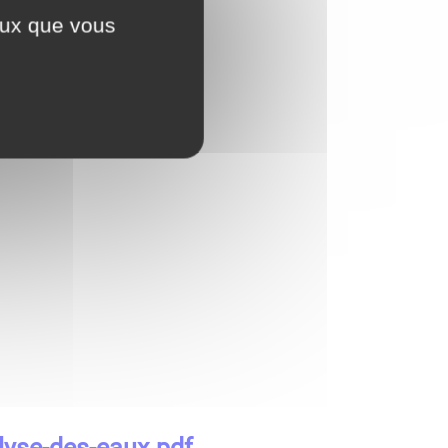
ceux que vous
yse-des-eaux.pdf