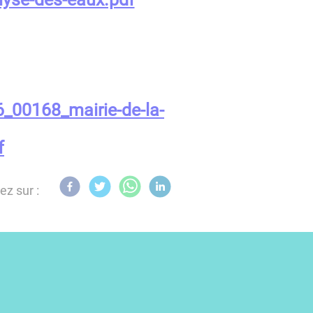
00168_mairie-de-la-
f
ez sur :