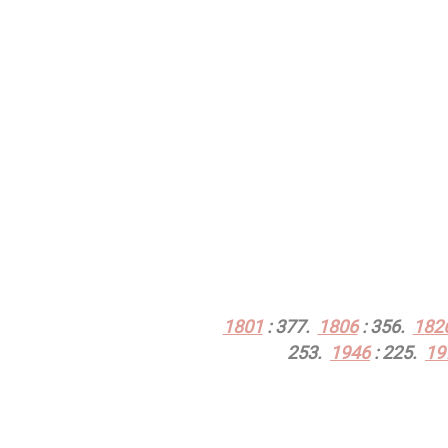
1801
: 377.
1806
: 356.
182
253.
1946
: 225.
19