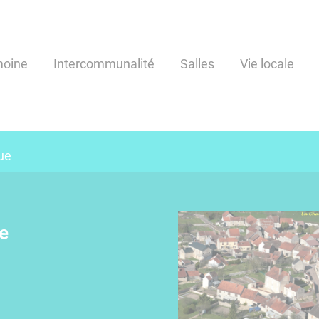
moine
Intercommunalité
Salles
Vie locale
ue
e